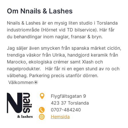
Om Nnails & Lashes
Nnails & Lashes är en mysig liten studio i Torslanda
industriområde (Hörnet vid TD bilservice). Här får
du behandlingar inom naglar, fransar & bryn.
Jag säljer även smycken från spanska märket ciclón,
trendiga väskor från Ulrika, handgjord keramik från
Marocko, ekologiska crémer samt Xlash och
nagelprodukter. Här får ni en egen stund av ro och
välbehag. Parkering precis utanför dörren.
Välkommen☀️
Flygfältsgatan 9
423 37 Torslanda
0707-484240
Hemsida