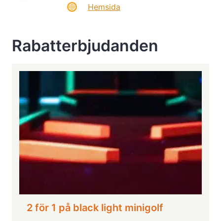
Hemsida
Rabatterbjudanden
2 för 1 på black light minigolf