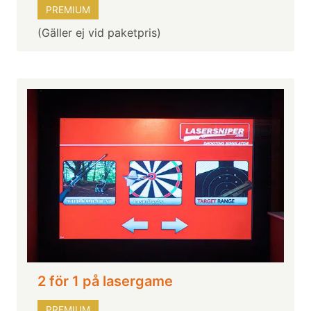
PREMIUM
(Gäller ej vid paketpris)
2 för 1 på lasergame
PREMIUM