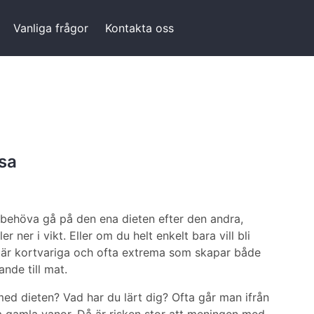
Vanliga frågor
Kontakta oss
sa
 behöva gå på den ena dieten efter den andra,
r ner i vikt. Eller om du helt enkelt bara vill bli
r är kortvariga och ofta extrema som skapar både
ande till mat.
ed dieten? Vad har du lärt dig? Ofta går man ifrån
na gamla vanor. Då är risken stor att meningen med