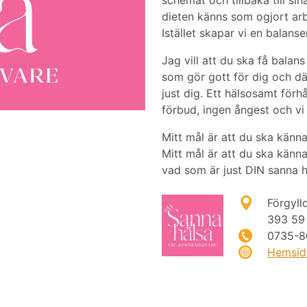
dieten känns som ogjort arbe
Istället skapar vi en balanser
Jag vill att du ska få balan
som gör gott för dig och där
just dig. Ett hälsosamt förhå
förbud, ingen ångest och vi
Mitt mål är att du ska känn
Mitt mål är att du ska känn
vad som är just DIN sanna h
Förgyll
393 59
0735-8
Hemsid