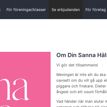
t
För föreningar/klasser
Se erbjudanden
För företag
Om Din Sanna Häl
Vi gör det tillsammans!
Meningen är inte att du ska
oavsett om du vill gå upp elle
piggare och friskare. Diete
ångest och ett osunt förhåll
Vad händer när man slutar m
schemat och tillbaka till si