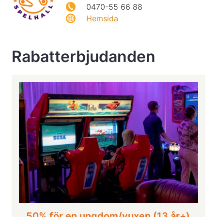
0470-55 66 88
Hemsida
Rabatterbjudanden
50% för en ungdom/vuxen (13 år+)