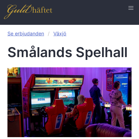
Se erbjudanden
Växjö
Smålands Spelhall